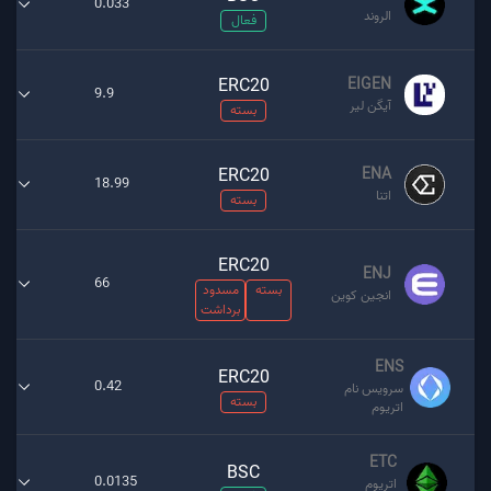
0.033
الروند
فعال
ERC20
EIGEN
9.9
آیگن لیر
بسته
ERC20
ENA
18.99
اتنا
بسته
ERC20
ENJ
66
بسته
مسدود
انجین کوین
برداشت
ENS
ERC20
0.42
سرویس نام
بسته
اتریوم
ETC
BSC
0.0135
اتریوم