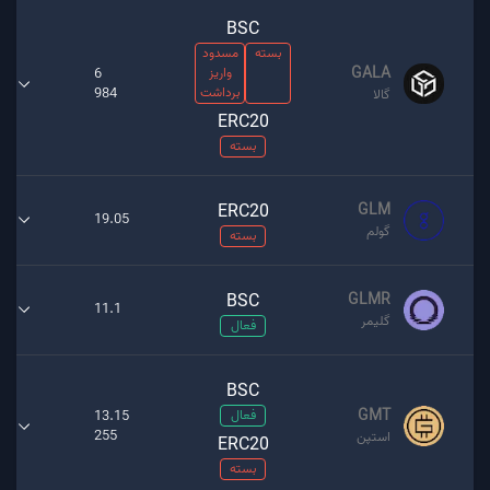
BSC
بسته
مسدود
GALA
واریز
6
برداشت
984
گالا
ERC20
بسته
ERC20
GLM
19.05
گولم
بسته
BSC
GLMR
11.1
گلیمر
فعال
BSC
GMT
فعال
13.15
255
استپن
ERC20
بسته