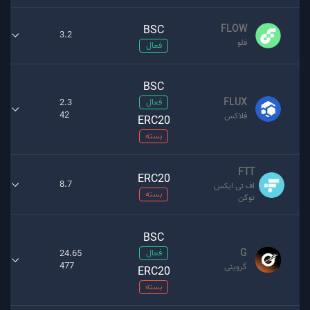
BSC
FLOW
3.2
فلو
فعال
BSC
FLUX
فعال
2.3
42
فلاکس
ERC20
بسته
FTT
ERC20
8.7
اف تی ایکس
بسته
توکن
BSC
G
فعال
24.65
477
گرویتی
ERC20
بسته