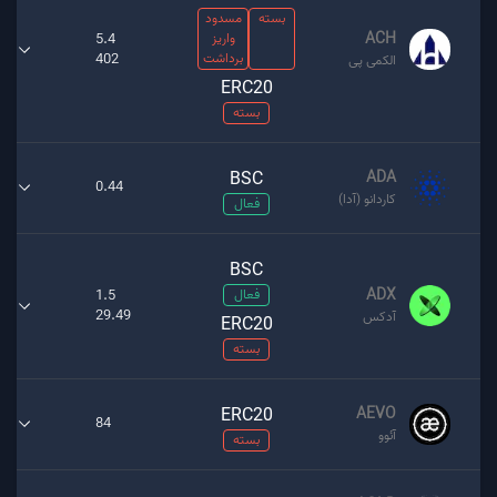
بسته
مسدود
ACH
واریز
5.4
برداشت
402
الکمی پی
ERC20
بسته
BSC
ADA
0.44
کاردانو (آدا)
فعال
BSC
ADX
فعال
1.5
29.49
آدکس
ERC20
بسته
ERC20
AEVO
84
آئوو
بسته