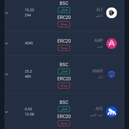
BSC
ALT
فعال
15.25
294
آلتلیر
ERC20
بسته
ERC20
AMP
4545
امپ
بسته
BSC
ANKR
فعال
25.2
489
انکر
ERC20
بسته
BSC
APE
فعال
0.65
13.08
ایپ کوین
ERC20
بسته