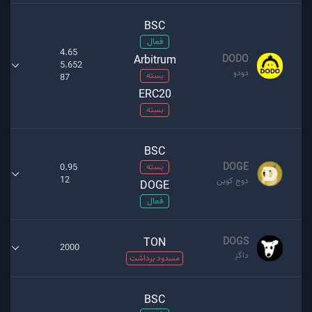
BSC
فعال
4.65
Arbitrum
DODO
5.652
دودو
بسته
87
ERC20
بسته
BSC
DOGE
بسته
0.95
12
دوج کوین
DOGE
فعال
TON
DOGS
2000
داگز
مسدود برداشت
BSC