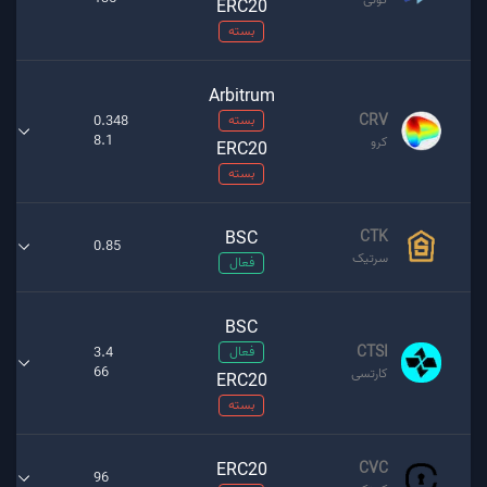
ERC20
بسته
Arbitrum
CRV
بسته
0.348
8.1
کرو
ERC20
بسته
BSC
CTK
0.85
سرتیک
فعال
BSC
CTSI
فعال
3.4
66
کارتسی
ERC20
بسته
ERC20
CVC
96