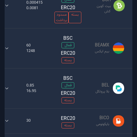
BCH
0.000415
بیت کوین
ERC20
0.0081
کش
بسته
مسدود
برداشت
BSC
BEAMX
فعال
60
1248
بیم ایکس
ERC20
بسته
BSC
BEL
فعال
0.85
16.95
بلا پروتکل
ERC20
بسته
ERC20
BICO
30
بایکونومی
بسته