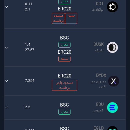
فعال
DOT
0.11
ERC20
2.1
پولکادات
بسته
مسدود
برداشت
BSC
DUSK
فعال
1.4
27.57
داسک
ERC20
بسته
ERC20
DYDX
7.254
دی وای دی
مسدود واریز
اکس
برداشت
BSC
EDU
2.5
کمپوس
فعال
BSC
EGLD