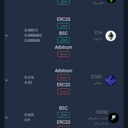
فعال
کلاسیک
ERC20
فعال
0.00013
BSC
ETH
0.0000465
اتریوم
فعال
0.000048
Arbitrum
بسته
Arbitrum
ETHFI
بسته
0.216
4.53
اترفای
ERC20
بسته
BSC
FDUSD
فعال
0.025
فرست دیجیتال
0.9
ERC20
یو اس دی