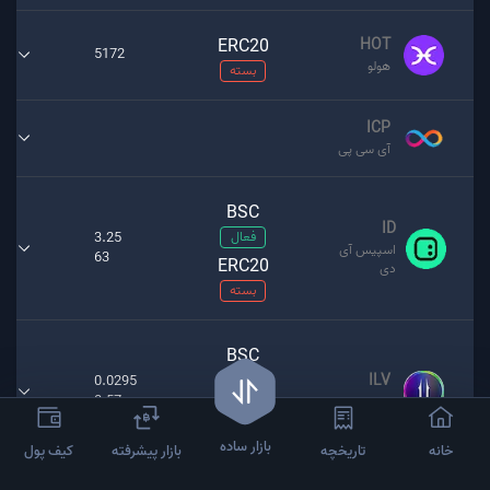
ERC20
HOT
5172
هولو
بسته
ICP
آی سی پی
BSC
ID
فعال
3.25
اسپیس آی
63
ERC20
دی
بسته
BSC
ILV
فعال
0.0295
0.57
ایلوویوم
ERC20
بسته
بازار ساده
خانه
تاریخچه
بازار پیشرفته
کیف پول