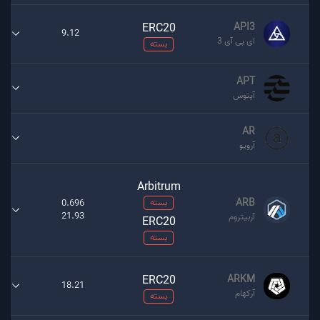
ERC20
API3
9.12
ای پی آی 3
بسته
APT
آپتوس
AR
آرویو
Arbitrum
ARB
بسته
0.696
21.93
آربیتروم
ERC20
بسته
ERC20
ARKM
18.21
آرکهام
بسته