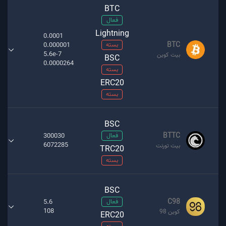
BTC
فعال
Lightning
0.0001
BTC
بسته
0.000001
5.6e-7
بیت کوین
BSC
0.0000264
بسته
ERC20
بسته
BSC
BTTC
فعال
300030
6072285
بیت تورنت
TRC20
بسته
BSC
C98
فعال
5.6
108
کوین 98
ERC20