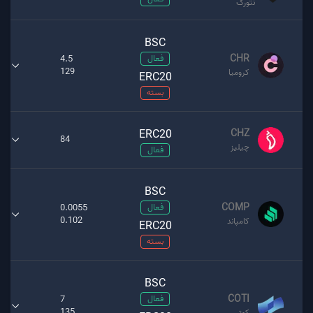
نتورک
BSC
CHR
فعال
4.5
129
کرومیا
ERC20
بسته
ERC20
CHZ
84
چیلیز
فعال
BSC
COMP
فعال
0.0055
0.102
کامپاند
ERC20
بسته
BSC
COTI
فعال
7
135
کوتی