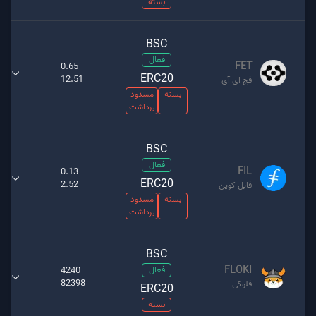
بسته
BSC
فعال
FET
0.65
ERC20
12.51
فچ ای آی
بسته
مسدود
برداشت
BSC
فعال
FIL
0.13
ERC20
2.52
فایل کوین
بسته
مسدود
برداشت
BSC
FLOKI
فعال
4240
82398
فلوکی
ERC20
بسته