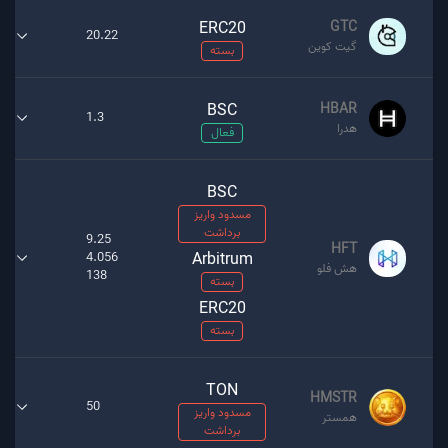
ERC20
GTC
20.22
گیت کوین
بسته
BSC
HBAR
1.3
هدرا
فعال
BSC
مسدود واریز
برداشت
9.25
HFT
4.056
Arbitrum
هش فلو
138
بسته
ERC20
بسته
TON
HMSTR
50
مسدود واریز
همستر
برداشت