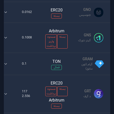
ERC20
GNO
0.0162
جنوسیس
بسته
Arbitrum
GNS
بسته
مسدود
0.1008
گینز نتورک
واریز
برداشت
GRAM
TON
0.1
گرام (تون
فعال
سابق)
ERC20
بسته
مسدود
GRT
117
برداشت
2.556
د گرف
Arbitrum
بسته