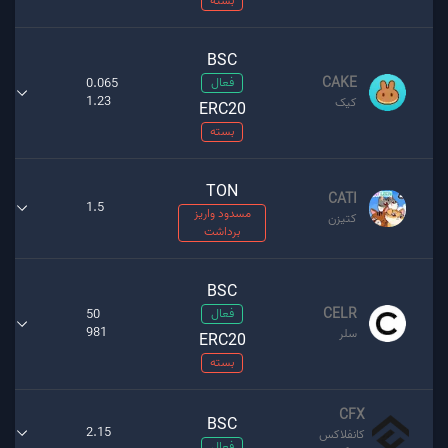
بسته
BSC
CAKE
فعال
0.065
1.23
کیک
ERC20
بسته
TON
CATI
1.5
مسدود واریز
کتیزن
برداشت
BSC
CELR
فعال
50
981
سلر
ERC20
بسته
CFX
BSC
2.15
کانفلاکس
فعال