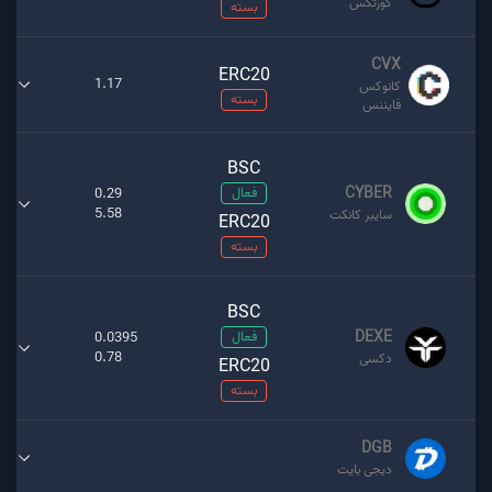
کورتکس
بسته
CVX
ERC20
1.17
کانوکس
بسته
فایننس
BSC
CYBER
فعال
0.29
5.58
سایبر کانکت
ERC20
بسته
BSC
DEXE
فعال
0.0395
0.78
دکسی
ERC20
بسته
DGB
دیجی بایت