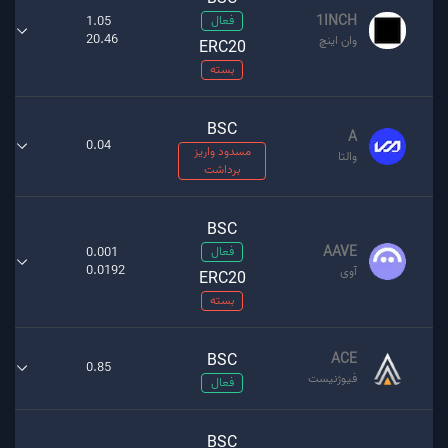
1INCH
فعال
1.05
20.46
وان اینچ
ERC20
بسته
BSC
A
0.04
مسدود واریز
والتا
برداشت
BSC
AAVE
فعال
0.001
0.0192
آوی
ERC20
بسته
BSC
ACE
0.85
فیوژنیست
فعال
BSC