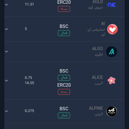
ERC20
AGLD
11.31
ادونچر گولد
بسته
AI
BSC
5
اسلیپلس ای
فعال
آی
ALGO
الگورند
BSC
ALICE
فعال
0.75
14.55
آلیس
ERC20
بسته
BSC
ALPINE
0.275
آلپاین
فعال