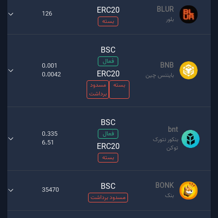
ERC20
BLUR
126
بلور
بسته
BSC
فعال
BNB
0.001
ERC20
0.0042
بایننس چین
بسته
مسدود
برداشت
BSC
bnt
فعال
0.335
بنکور نتورک
6.51
ERC20
توکن
بسته
BSC
BONK
35470
بنک
مسدود برداشت