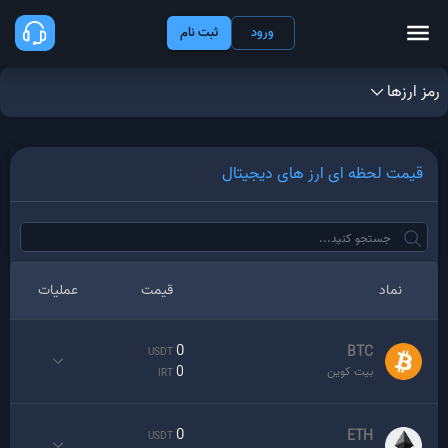
ورود
ثبت نام
رمز ارزها
قیمت لحظه ای ارز های دیجیتال
نماد
قیمت
عملیات
0
BTC
USDT
0
بیت کوین
IRT
0
ETH
USDT