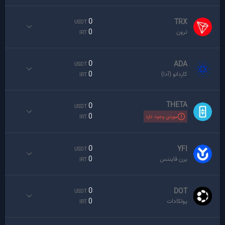
0
TRX
USDT
0
ترون
IRT
0
ADA
USDT
0
کاردانو (آدا)
IRT
THETA
0
USDT
0
موردی وجود دارد
IRT
0
YFI
USDT
0
یرن فایننس
IRT
0
DOT
USDT
0
پولکادات
IRT