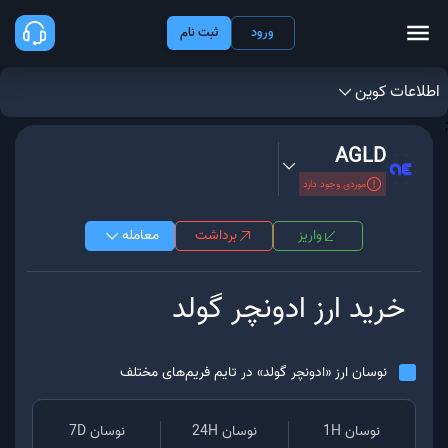
ورود
ثبت نام
اطلاعات کوین
;
AGLD
موردی وجود دارد
واریز
برداشت
معامله
خرید ارز
ادونچر گولد
نوسان ارز «
ادونچر گولد
» در تایم فریم‌های مختلف
نوسان 1H
نوسان 24H
نوسان 7D