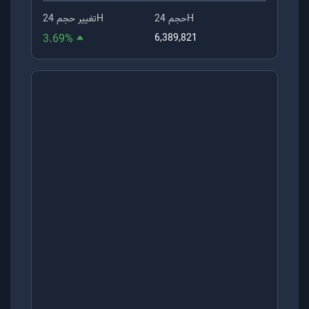
حجم 24H
تغییر حجم 24H
3.69
%
6,389,821