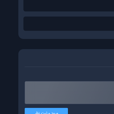
ی شبکه های بایننس اسمارت چین و TRC20 از پلتفرم معاملاتی موربیت خریداری کنید. حداقل میزان خرید بیت تورنت از این
ورود و ثبت نظر