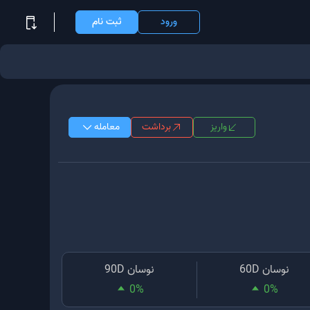
ورود
ثبت نام
واریز
برداشت
معامله
نوسان 60D
نوسان 90D
0
%
0
%