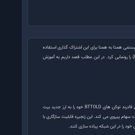
سیستمی همتا به همتا برای این اشتراک گذاری استفاده
می شود. در سال 2018، شبکه ترون اقام به خرید بیت تورنت نمود و در همین راستا، توکن بومی شبکه به نام ارز بیت تورنت (BTT) را رونمایی کرد. در این مطلب قصد داریم به آموزش
ارز BTT، توکن بومی پلتفرم بیت تورنت است که بعد از انتقال این پروژه به زنجیره اصلی آن، به نام ارز BTTC تغییر نام داد. کاربران قادرند توکن های BTTOLD خود را به ارز جدید بیت
 ناهمگن، زنجیره بیت تورنت و یا همان BTTC است که از مکانیسم اثبات سهام پیروی می کند. این زنجیره قابلیت سازگاری با
 خود را در این شبکه پیاده سازی کنند.