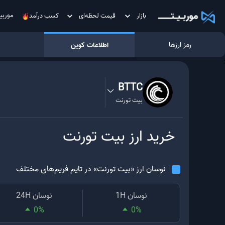
موربی
بازار
قیمت لحظه‌ای
کسب درآمد
رمز ارزها
اطلاعات کوین
;
BTTC
بیت تورنت
خرید ارز
بیت تورنت
نوسان ارز «
بیت تورنت
» در تایم فریم‌های مختلف
نوسان 1H
نوسان 24H
0
%
0
%