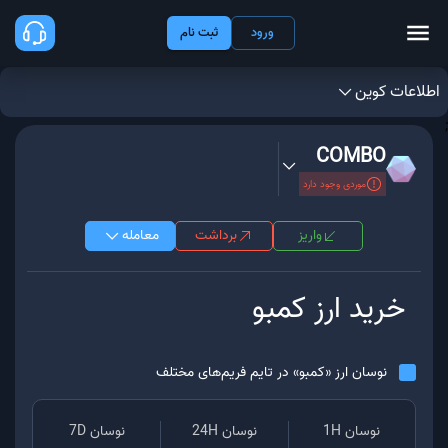
ورود
ثبت نام
اطلاعات کوین
;
COMBO
موردی وجود دارد
واریز
برداشت
معامله
خرید ارز
کمبو
نوسان ارز «
کمبو
» در تایم فریم‌های مختلف
نوسان 1H
نوسان 24H
نوسان 7D