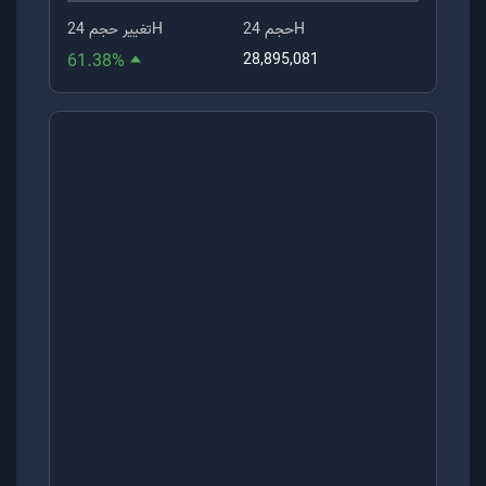
حجم 24H
تغییر حجم 24H
61.38
%
28,895,081