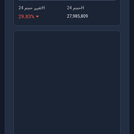
حجم 24H
تغییر حجم 24H
29.83
%
27,985,809