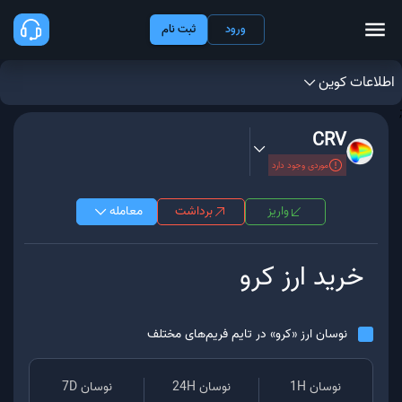
ورود
ثبت نام
اطلاعات کوین
;
CRV
موردی وجود دارد
واریز
برداشت
معامله
خرید ارز
کرو
نوسان ارز «
کرو
» در تایم فریم‌های مختلف
نوسان 1H
نوسان 24H
نوسان 7D