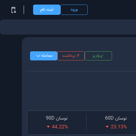
ورود
ثبت نام
واریز
برداشت
معامله
نوسان 60D
نوسان 90D
44.22
%
23.13
%