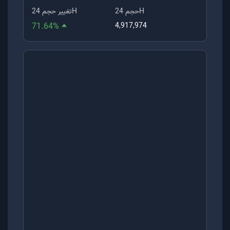
حجم 24H
تغییر حجم 24H
71.64
%
4,917,974