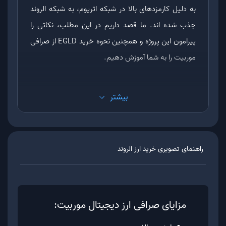
به دلیل کارمزدهای بالا در شبکه اتریوم، به شبکه الروند
جذب شده اند. ما قصد داریم در این مطلب، نکاتی را
پیرامون این پروژه و همچنین نحوه خرید EGLD از صرافی
موربیت را به شما آموزش دهیم.
بیشتر
معرفی تیم بنیان گذاران ارز EGLD
در سال 2017، دو برادر با نام های لوسیان و بنجامین
مینکو به همراه یکی از دوستانشان به نام لوسیان تودآ،
راهنمای تصویری خرید ارز
الروند
اقدام به طراحی و ساخت شبکه الروند کردند. آن ها در
ابتدا نام توکن بومی آن را ارز ERD گذاشتند و سپس در
جولای سال 2020، نامش را به ارز دیجیتال EGLD تغییر
مزایای صرافی ارز دیجیتال موربیت:
دادند.