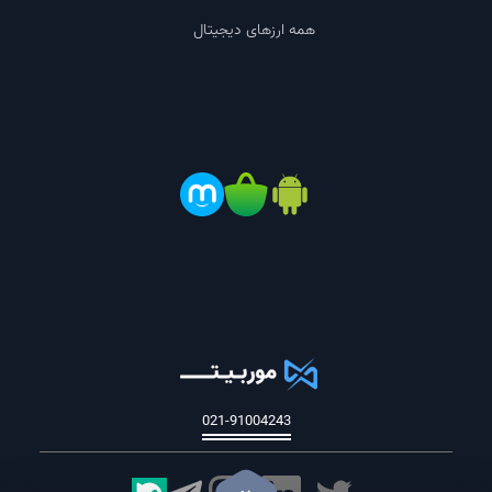
نود بودن از امنیت بالایی برخوردار است.
همه ارزهای دیجیتال
کارمزد معاملات شبکه الروند (EGLD)
توجه داشته باشید که برای خرید و فروش ارز EGLD از
صرافی موربیت، نیاز به پرداخت کارمزد دارید. جهت خرید
حداقل 0.03 ارز EGLD، باید 0.003 را به عنوان کارمزد
شبکه بایننس اسمارت چین پرداخت کنید.
پاسخ به سوالات متداول در رابطه با خرید
EGLD
021-91004243