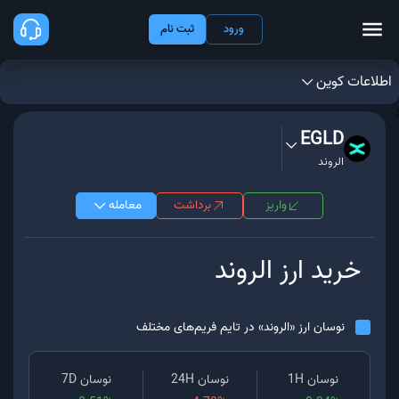
ورود
ثبت نام
اطلاعات کوین
;
EGLD
الروند
واریز
برداشت
معامله
خرید ارز
الروند
نوسان ارز «
الروند
» در تایم فریم‌های مختلف
نوسان 1H
نوسان 24H
نوسان 7D