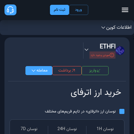
ورود
ثبت نام
اطلاعات کوین
;
ETHFI
موردی وجود دارد
واریز
برداشت
معامله
خرید ارز
اترفای
نوسان ارز «
اترفای
» در تایم فریم‌های مختلف
نوسان 1H
نوسان 24H
نوسان 7D