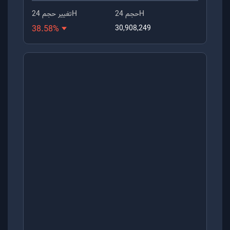
حجم 24H
تغییر حجم 24H
38.58
%
30,908,249