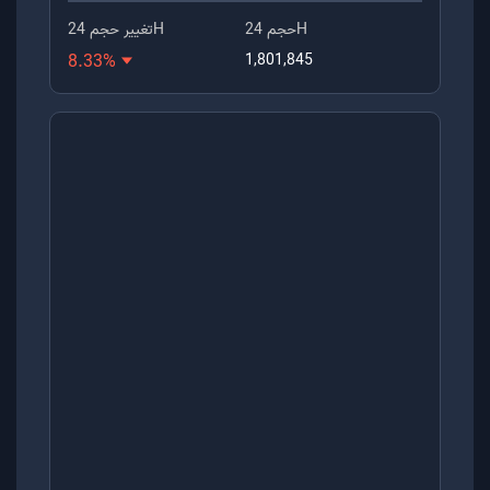
حجم 24H
تغییر حجم 24H
8.33
%
1,801,845