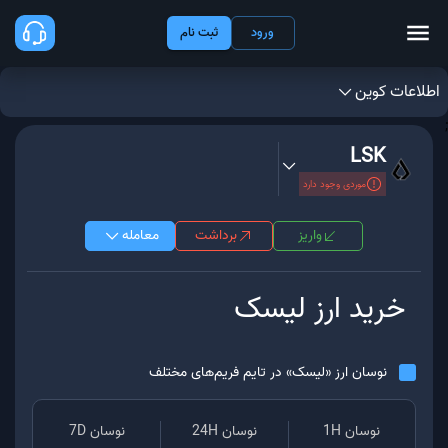
ورود
ثبت نام
اطلاعات کوین
;
LSK
موردی وجود دارد
واریز
برداشت
معامله
خرید ارز
لیسک
نوسان ارز «
لیسک
» در تایم فریم‌های مختلف
نوسان 1H
نوسان 24H
نوسان 7D