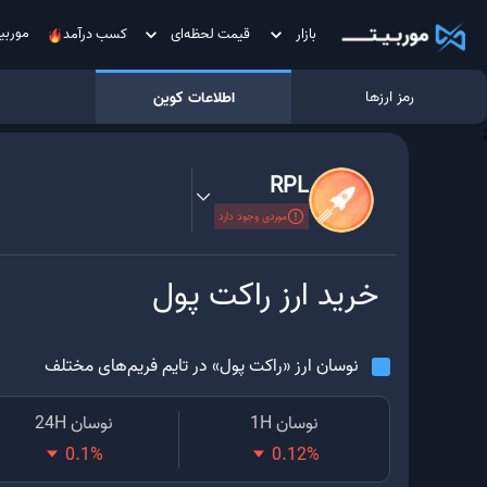
موربی
بازار
قیمت لحظه‌ای
کسب درآمد
رمز ارزها
اطلاعات کوین
;
RPL
موردی وجود دارد
خرید ارز
راکت پول
نوسان ارز «
راکت پول
» در تایم فریم‌های مختلف
نوسان 1H
نوسان 24H
0.1
%
0.12
%