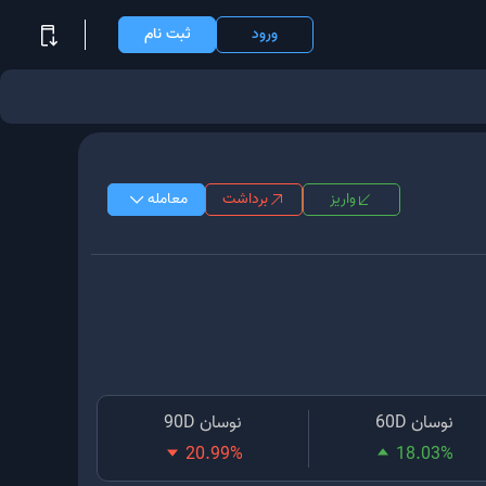
ورود
ثبت نام
واریز
برداشت
معامله
نوسان 60D
نوسان 90D
20.99
%
18.03
%