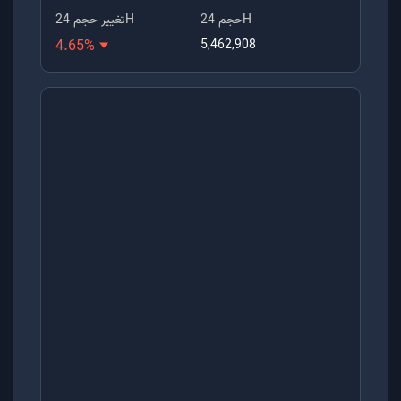
حجم 24H
تغییر حجم 24H
4.65
%
5,462,908