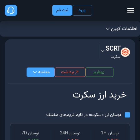
ورود
ثبت نام
اطلاعات کوین
;
SCRT
سکرت
واریز
برداشت
معامله
خرید ارز
سکرت
نوسان ارز «
سکرت
» در تایم فریم‌های مختلف
نوسان 1H
نوسان 24H
نوسان 7D