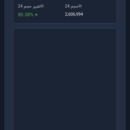
حجم 24H
تغییر حجم 24H
80.38
%
2,606,994