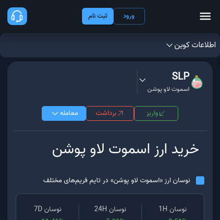
ورود
ثبت نام
اطلاعات کوین
;
SLP
اسموت لاو پوشن
واریز
برداشت
معامله
خرید ارز
اسموت لاو پوشن
نوسان ارز «
اسموت لاو پوشن
» در تایم فریم‌های مختلف
نوسان 1H
نوسان 24H
نوسان 7D