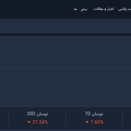
ت پلاس
اخبار و مقالات
سایر
نوسان 7D
نوسان 30D
37.24
%
7.65
%