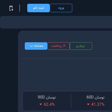
ورود
ثبت نام
واریز
برداشت
معامله
نوسان 60D
نوسان 90D
62.4
%
41.37
%