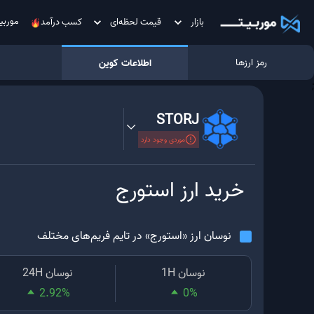
موربی
بازار
قیمت لحظه‌ای
کسب درآمد
رمز ارزها
اطلاعات کوین
;
STORJ
موردی وجود دارد
خرید ارز
استورج
نوسان ارز «
استورج
» در تایم فریم‌های مختلف
نوسان 1H
نوسان 24H
2.92
%
0
%