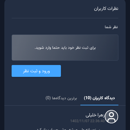
مراحل زیر را طی کنید:
نظرات کاربران
ثبت نام و احراز هویت در موربیت
نظر شما
انتقال ارز WAVES به کیف پول موربیت در شبکه
BSC
برای ثبت نظر خود باید حتما وارد شوید.
فروش ارز WAVES در بازار سواپ با بهترین قیمت
بازار (با استفاده از ریال یا تتر)
ورود و ثبت نظر
مزایای خرید و فروش ارز WAVES در موربیت
پلتفرم موربیت، یکی از امنترین صرافی ها برای خرید ارز
دیدگاه کاربران (10)
برترین دیدگاه‌ها (0)
WAVES به شمار می رود. شما با خرید ارز دیجیتال از این
زهرا خلیلی
صرافی، از مزایای زیر بهره مند خواهید شد:
1402/11/07 22:36:40
خرید و فروش ارز WAVES در بازار سواپ موربیت با
پر نوسانه ولی میشه روش حساب باز کرد