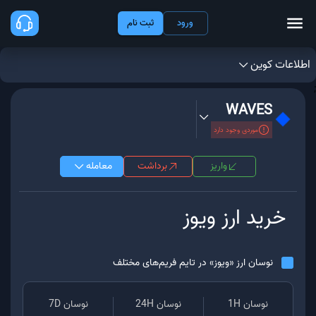
ورود
ثبت نام
اطلاعات کوین
;
WAVES
موردی وجود دارد
واریز
برداشت
معامله
خرید ارز
ویوز
نوسان ارز «
ویوز
» در تایم فریم‌های مختلف
نوسان 1H
نوسان 24H
نوسان 7D