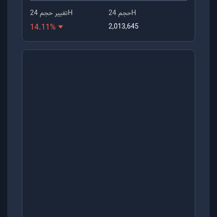
حجم 24H
تغییر حجم 24H
14.11
%
2,013,645