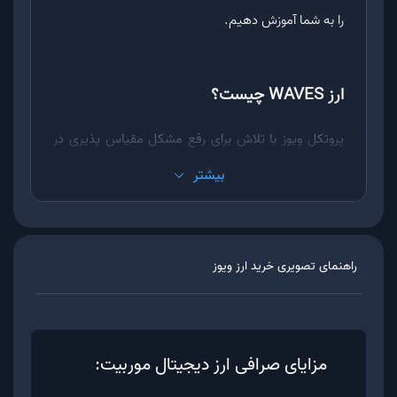
را به شما آموزش دهیم.
ارز WAVES چیست؟
پروتکل ویوز با تلاش برای رفع مشکل مقیاس پذیری در
حوزه بلاکچین، در سال 2016 و توسط ساشا ایوانف در
بیشتر
روس طراحی و ساخته شد. بر اساس ادعای تیم سازنده
این پروژه، ارز ویوز برای 3 گروه طراحی شده است که
عبارتند از:
راهنمای تصویری خرید ارز
ویوز
تریدر
سازمان ها
توسعه دهنده
مزایای صرافی ارز دیجیتال موربیت:
لازم به ذکر است که نحوه استخراج ارز WAVES با بیت