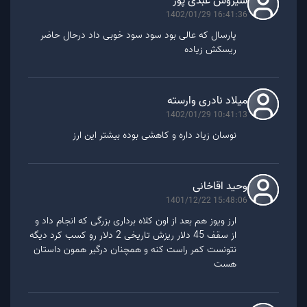
سیروس عبدی پور
بهترین کیف پول ارز WAVES
1402/01/29 16:41:36
پارسال که عالی بود سود سود خوبی داد درحال حاضر
ریسکش زیاده
جهت ذخیره سازی ارز ویوز، ولت های بسیاری وجود دارد،
که از جمله بهترین آن ها، می توان به موارد زیر اشاره کرد:
میلاد نادری وارسته
کیف پول سخت افزاری لجر
1402/01/29 10:41:13
کیف پول نرم افزاری ویوز
نوسان زیاد داره و کاهشی بوده بیشتر این ارز
کیف پول فول نود موربیت
وحید اقاخانی
1401/12/22 15:48:06
ارز ویوز هم بعد از اون کلاه برداری بزرگی که انجام داد و
از سقف 45 دلار ریزش تاریخی 2 دلار رو کسب کرد دیگه
نتونست کمر راست کنه و همچنان درگیر همون داستان
هست