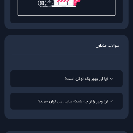
خرید ارز WAVES
به منظور خرید ارز WAVES از پلتفرم معاملاتی موربیت
باید مراحل زیر را طی کنید:
سوالات متداول
ثبت نام و احراز هویت در موربیت
خرید ارز WAVES از بازار سواپ با بهترین قیمت
بازار (با استفاده از ریال یا تتر)
آیا ارز ویوز یک توکن است؟
نگه داری ارز WAVES در کیف پول موربیت یا
انتقال آن به کیف پول با استفاده از شبکه BSC
ارز ویوز را از چه شبکه هایی می توان خرید؟
فروش ارز WAVES
به منظور فروش ارز WAVES در پلتفرم معاملاتی موربیت