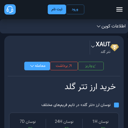
ورود
ثبت نام
اطلاعات کوین
;
XAUT
تتر گلد
واریز
برداشت
معامله
خرید ارز
تتر گلد
نوسان ارز «
تتر گلد
» در تایم فریم‌های مختلف
نوسان 1H
نوسان 24H
نوسان 7D