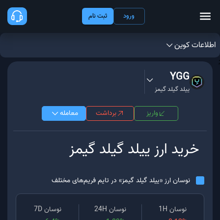
ورود
ثبت نام
اطلاعات کوین
;
YGG
ییلد گیلد گیمز
واریز
برداشت
معامله
خرید ارز
ییلد گیلد گیمز
نوسان ارز «
ییلد گیلد گیمز
» در تایم فریم‌های مختلف
نوسان 1H
نوسان 24H
نوسان 7D