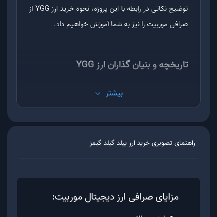
توضیح نکاتی در رابطه با این پروژه، نحوه خرید ارز YGG از
صرافی موربیت را نیز به شما آموزش خواهیم داد.
تاریخچه و بنیان گذاران ارز YGG
در سال 3030، دو سرمایه گذار به نام های Gabby Dizon
بیشتر
و Beyl Li اقدام به طراحی و ساخت پروژه ییلد گیلد گیمز
کردند. هدف آن ها ساخت پلتفرمی غیر متمرکز برای انواع
بازی های بلاکچینی بود. شروع کار این پروژه به صورت
راهنمای تصویری خرید ارز
ییلد گیلد گیمز
رسمی از تاریخ 27 جولای سال 2021 آغاز شد.
لازم به ذکر است که کمپانی توسعه دهنده ارز YGG در
فیلیپین بوده و Manila-base نام دارد. در حال حاضر
مزایای صرافی ارز دیجیتال موربیت:
نولان مانالو مدیریت تیم پشتیبانی آن را که از 20