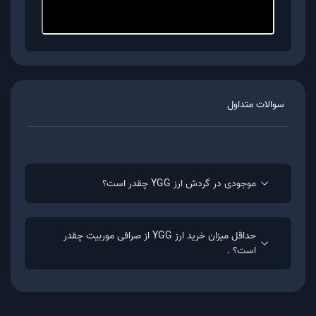
ارزش آیتم ها و پاداش های درون بازی همواره در
حال افزایش است.
دارایی کاربران در SubDAO در یک فضای آفلاین
نگه داری می شوند.
سوالات متداول
خرید ارز YGG
به منظور خرید ارز YGG از پلتفرم معاملاتی موربیت باید
موجودی در گردش ارز YGG چقدر است؟
مراحل زیر را طی کنید:
حداقل میزان خرید ارز YGG از صرافی موربیت چقدر
ثبت نام و احراز هویت در موربیت
است؟ .
خرید ارز YGG از بازار سواپ با بهترین قیمت بازار (با
استفاده از ریال یا تتر)
نگه داری ارز YGG در کیف پول موربیت یا انتقال