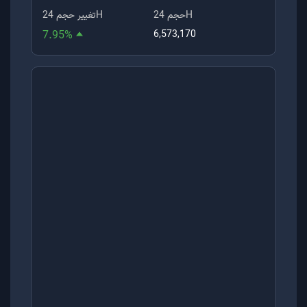
حجم 24H
تغییر حجم 24H
7.95
%
6,573,170