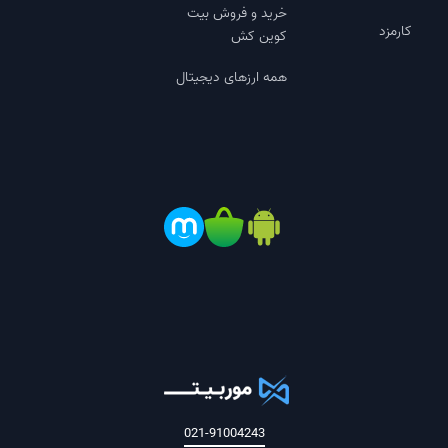
است که کیف پول صرافی موربیت، به دلیل فول
خرید و فروش بیت
کارمزد
نود بودن از امنیت بالایی برخوردار است.
کوین کش
همه ارزهای دیجیتال
کارمزد معاملات شبکه ییلد گیلد گیمز (YGG)
توجه داشته باشید که برای خرید و فروش ارز YGG از
صرافی موربیت، نیاز به پرداخت کارمزد دارید. با خرید
حداقل 1 ارز YGG بر روی شبکه بایننس اسمارت چین و
60 ارز YGG بر روی شبکه ERC20، باید به ترتیب 0.5 و
32 عدد ارز YGG را به عنوان کارمزد پرداخت کنید.
پاسخ به سوالات متداول در رابطه با خرید ارز
YGG
021-91004243