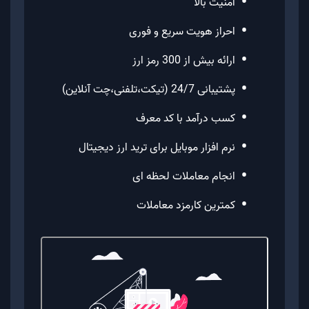
•
امنیت بالا
هاوینگ است. به این معنی که هر 4 سال یک بار، میزان
•
احراز هویت سریع و فوری
پاداش ماینرها برای ساخت هر بلاک، نصف خواهد شد.
•
ارائه بیش از 300 رمز ارز
رویداد هاوینگ در واقع با کاهش میزان عرضه، و با
•
استفاده از قوانین عرضه و تقاضا، ارزش کوین مربوطه را
پشتیبانی 24/7 (تیکت،تلفنی،چت آنلاین)
حفظ می کند.
•
کسب درآمد با کد معرف
•
نرم افزار موبایل برای ترید ارز دیجیتال
قیمت لحظه ای زی کش
•
انجام معاملات لحظه ای
بدیهی است که در زمان خرید ارزهای دیجیتال، باید به
•
کمترین کارمزد معاملات
نوسانات و همچنین قیمت لحظه ای ارز مورد نظر توجه
کرد. شما با مراجعه به صفحه رسمی پلتفرم معاملاتی
موربیت، قادرید قیمت لحظه ای رمز ارز مورد نظر خود را
مشاهده کنید.