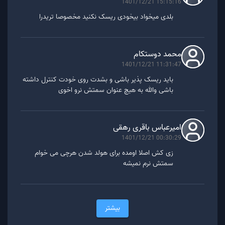
1401/12/21 15:15:16
بلدی میخواد بیخودی ریسک نکنید مخصوصا تریدرا
محمد دوستکام
1401/12/21 11:31:47
باید ریسک پذیر باشی و بشدت روی خودت کنترل داشته
باشی والله به هیچ عنوان سمتش نرو اخوی
امیرعباس باقری رهقی
1401/12/21 00:30:29
زی کش اصلا اومده برای هولد شدن هرچی می خوام
سمتش نرم نمیشه
بیشتر