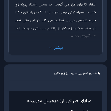
انتقاد کاربران قرار می گرفت. در همین راستا، پروژه زی
کش به همراه توکن بومی خود، ارز ZEC، در راستای حفظ
حریم شخصی کاربران فعالیت می کند. در ااین متن قصد
داریم نحوه خرید زی کش از پلتفرم معاملاتی موربیت را به
شما آموزش دهیم.
بیشتر
ارز زی کش چیست؟
همانطور که پیش از این ذکر شد، ارز زی کش با نماد
راهنمای تصویری خرید ارز
زی کش
ZEC، توکن بومی پلتفرم Zcash است. پروژه زی کش در
واقع فورکی از بیت کوین است. به همین دلیل از بسیاری
از قوانین این شبکه پیروی می کند. به عنوان مثال،
مزایای صرافی ارز دیجیتال موربیت:
موجودی کلی ارز زی کش همانند بیت کوین برابر با 21
میلیون عدد است. همچنین پروتکل زی کش دارای رویداد