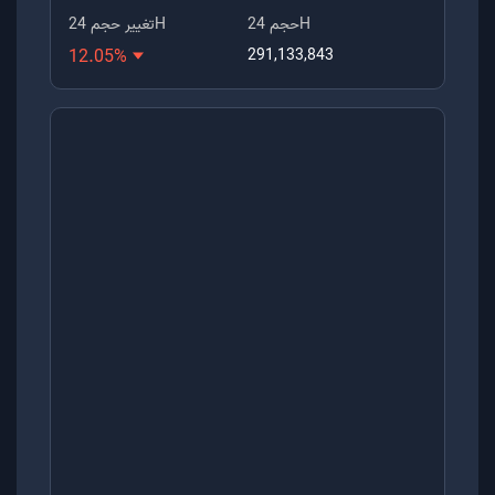
حجم 24H
تغییر حجم 24H
12.05
%
291,133,843