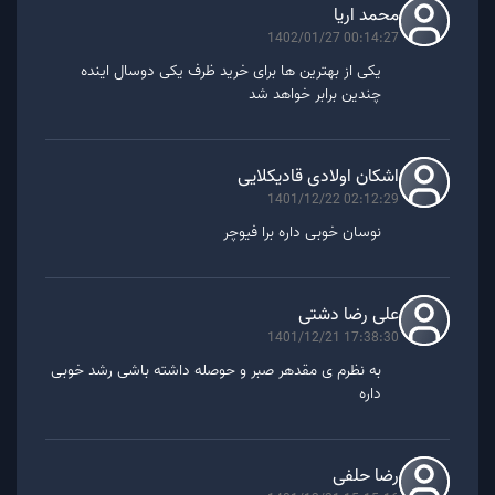
زی کش به عنوان فورکی از شبکه بیت کوین، از بسیاری از
محمد اریا
1402/01/27 00:14:27
قوانین این شبکه پیروی می کند. به همین دلیل موجودی
یکی از بهترین ها برای خرید ظرف یکی دوسال اینده
کلی زی کش نیز درست همانند بیت کوین، 21 میلیون
چندین برابر خواهد شد
عدد است.
اشکان اولادی قادیکلایی
1401/12/22 02:12:29
نوسان خوبی داره برا فیوچر
علی رضا دشتی
1401/12/21 17:38:30
به نظرم ی مقدهر صبر و حوصله داشته باشی رشد خوبی
داره
رضا حلفی