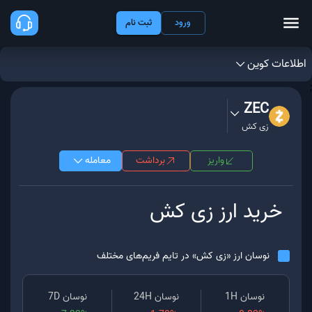
ورود
ثبت نام
اطلاعات کوین
;
ZEC
زی کش
واریز
برداشت
معامله
خرید ارز
زی کش
نوسان ارز «
زی کش
» در تایم فریم‌های مختلف
نوسان 1H
نوسان 24H
نوسان 7D